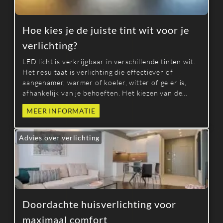
Hoe kies je de juiste tint wit voor je
verlichting?
LED licht is verkrijgbaar in verschillende tinten wit.
Het resultaat is verlichting die effectiever of
aangenamer, warmer of koeler, witter of geler is,
afhankelijk van je behoeften. Het kiezen van de
witte tint voor een LED lamp is over het algemeen
MEER INFORMATIE
een zeer subjectieve beslissing.
Advies over verlichting
Doordachte huisverlichting voor
maximaal comfort