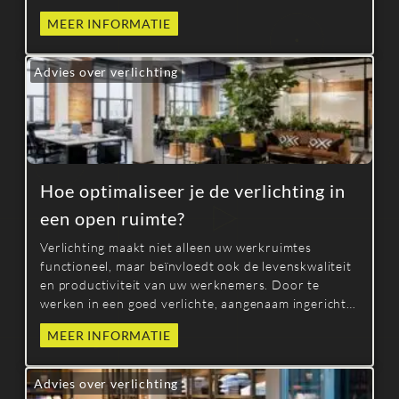
gemotiveerder en efficiënter zijn. Licht beïnvloedt
MEER INFORMATIE
het visuele comfort en werkt tegelijkertijd in op de
productie van serotonine, het gelukshormoon.
Advies over verlichting
Hoe optimaliseer je de verlichting in
een open ruimte?
Verlichting maakt niet alleen uw werkruimtes
functioneel, maar beïnvloedt ook de levenskwaliteit
en productiviteit van uw werknemers. Door te
werken in een goed verlichte, aangenaam ingerichte
omgeving zullen uw werknemers zich op hun gemak
MEER INFORMATIE
voelen en gemotiveerd zijn om door te gaan met hun
werk. Hen een aangename omgeving bieden is
daarom een manier om uw bedrijf te ondersteunen.
Advies over verlichting
Als specialist in verlichtingsoplossingen verlicht