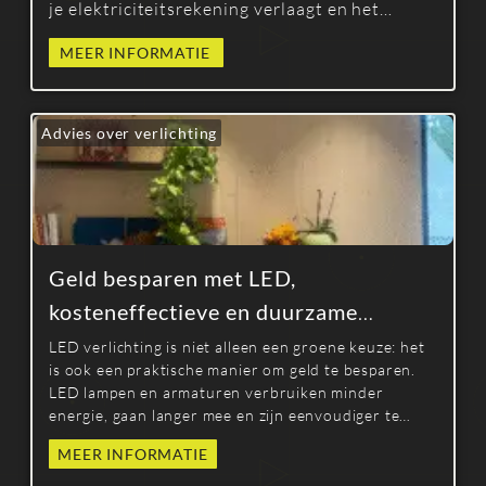
je elektriciteitsrekening verlaagt en het
verlichtingscomfort verbetert.
MEER INFORMATIE
Advies over verlichting
Geld besparen met LED,
kosteneffectieve en duurzame
verlichting
LED verlichting is niet alleen een groene keuze: het
is ook een praktische manier om geld te besparen.
LED lampen en armaturen verbruiken minder
energie, gaan langer mee en zijn eenvoudiger te
onderhouden en bieden een snel en meetbaar
MEER INFORMATIE
rendement op investering.