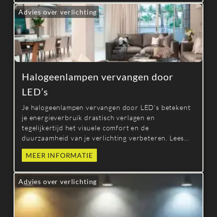
Advies over verlichting
Halogeenlampen vervangen door
LED’s
Je halogeenlampen vervangen door LED’s betekent
je energieverbruik drastisch verlagen en
tegelijkertijd het visuele comfort en de
duurzaamheid van je verlichting verbeteren. Lees
meer over de voordelen, selectiecriteria en tips voor
MEER INFORMATIE
een geslaagde relamping.
Advies over verlichting