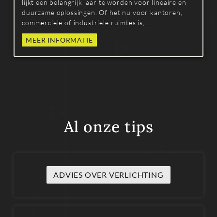
lijkt een belangrijk jaar te worden voor lineaire en
duurzame oplossingen. Of het nu voor kantoren,
commerciële of industriële ruimtes is,
besluitvormers zijn op zoek naar een combinatie van
MEER INFORMATIE
energieprestaties, visueel comfort en elegant design.
Al onze tips
ADVIES OVER VERLICHTING