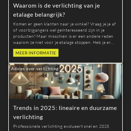
Waarom is de verlichting van je
etalage belangrijk?
Komen er geen klanten naar je winkel? Vraag je je af
of voorbijgangers wel geïnteresseerd zijn in je
producten? Maar misschien is er een andere reden
waarom ze niet voor je etalage stoppen. Heb je er
wel eens aan gedacht om je verlichting te
MEER INFORMATIE
veranderen? Verlichting is een belangrijk element
om te benadrukken wat je verkoopt, maar het is niet
het enige.
Advies over verlichting
Trends in 2025: lineaire en duurzame
verlichting
Professionele verlichting evolueert snel en 2025