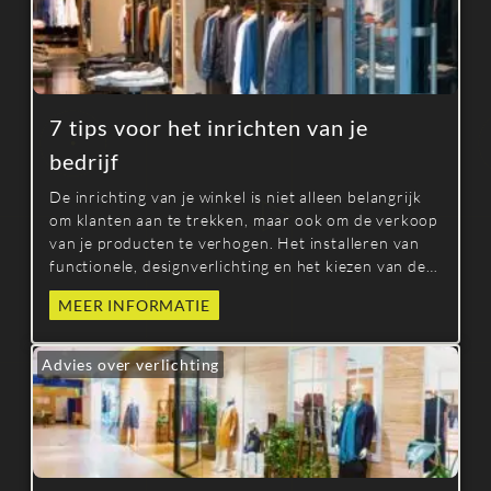
Rodalight uw ruimtes volgens de geldende normen.
7 tips voor het inrichten van je
bedrijf
De inrichting van je winkel is niet alleen belangrijk
om klanten aan te trekken, maar ook om de verkoop
van je producten te verhogen. Het installeren van
functionele, designverlichting en het kiezen van de
juiste meubels en decoratie zijn ook cruciaal.
MEER INFORMATIE
Gebruik onze zeven tips om erachter te komen hoe
je je winkel en etalage inricht om klanten aan te
trekken.
Advies over verlichting