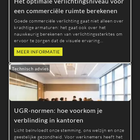
Het optimale verlichtingsniveau voor
een commerciële ruimte berekenen
Goede commerciële verlichting gaat niet alleen over
krachtige armaturen: het gaat ook over het
nauwkeurig berekenen van verlichtingssterktes om
ervoor te zorgen dat de visuele ervaring
comfortabel en aantrekkelijk is en voldoet aan de
MEER INFORMATIE
normen. Weten hoe je de optimale
verlichtingssterkte voor een commerciële ruimte
berekent, kan de klantervaring verbeteren en
Technisch advies
tegelijk het energieverbruik optimaliseren.
UGR-normen: hoe voorkom je
verblinding in kantoren
Licht beïnvloedt onze stemming, ons welzijn en onze
geestelijke gezondheid. Voor werknemers heeft het