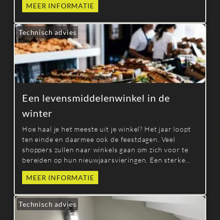
MEER INFORMATIE
concentreren.
Technisch advies
Een levensmiddelenwinkel in de
winter
Hoe haal je het meeste uit je winkel? Het jaar loopt
ten einde en daarmee ook de feestdagen. Veel
shoppers zullen naar winkels gaan om zich voor te
bereiden op hun nieuwjaarsvieringen. Een sterke
visuele identiteit is cruciaal om potentiële klanten
MEER INFORMATIE
aan te trekken, en een van de sleutels daartoe is
goede verlichting om een
Technisch advies