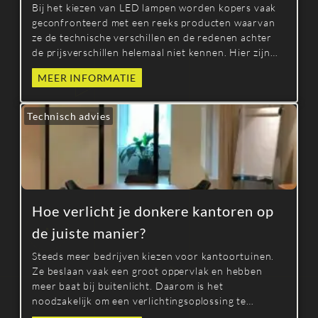
Bij het kiezen van LED lampen worden kopers vaak
geconfronteerd met een reeks producten waarvan
ze de technische verschillen en de redenen achter
de prijsverschillen helemaal niet kennen. Hier zijn
een paar punten om je te helpen beter te begrijpen
MEER INFORMATIE
wat je koopt.
Technisch advies
Hoe verlicht je donkere kantoren op
de juiste manier?
Steeds meer bedrijven kiezen voor kantoortuinen.
Ze beslaan vaak een groot oppervlak en hebben
meer baat bij buitenlicht. Daarom is het
noodzakelijk om een verlichtingsoplossing te
voorzien zodat iedereen zich op dezelfde manier kan