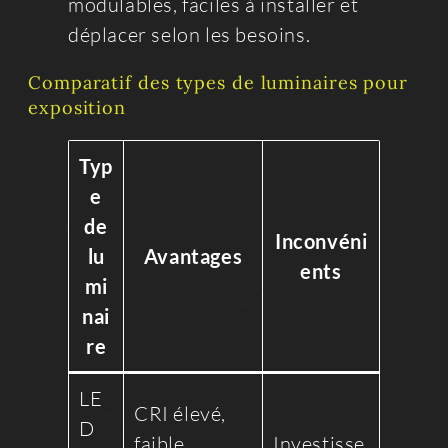
modulables, faciles à installer et
déplacer selon les besoins.
Comparatif des types de luminaires pour
exposition
Typ
e
de
Inconvéni
lu
Avantages
ents
mi
nai
re
LE
CRI élevé,
D
faible
Investisse