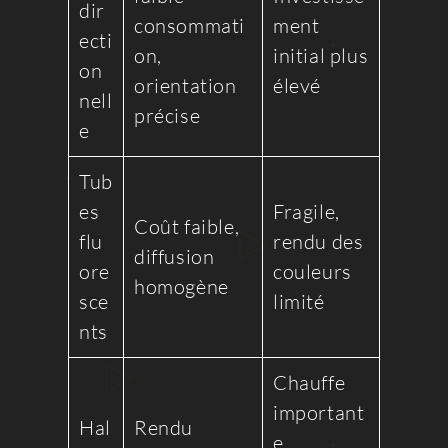
dir
consommati
ment
ecti
on,
initial plus
on
orientation
élevé
nell
précise
e
Tub
es
Fragile,
Coût faible,
flu
rendu des
diffusion
ore
couleurs
homogène
sce
limité
nts
Chauffe
important
Hal
Rendu
e,